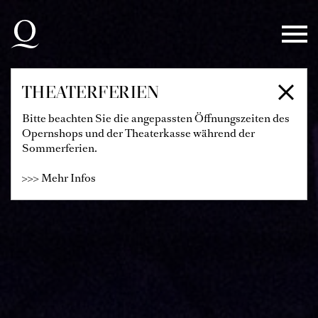
Zur Hauptnavigation springen
Zum Hauptinhalt springen
Zum Footer springen
THEATERFERIEN
Bitte beachten Sie die angepassten Öffnungszeiten des
Opernshops und der Theaterkasse während der
Sommerferien.
>>> Mehr Infos