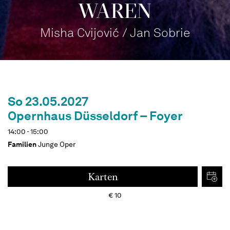
WAREN
Misha Cvijović / Jan Sobrie
So 23.05.2027
Opernhaus Düsseldorf – Foyer
14:00 - 15:00
Familien
Junge Oper
Karten
€
10