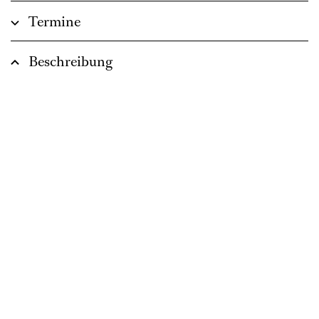
Termine
Beschreibung
Zusammen sind wir weniger allein:
Mitreißende Erzählung einer
Freundschaft, die Halt gibt, wenn die
Welt aus den Fugen gerät.
Libretto von Jan Sobrie
In deutscher Sprache
ca. 1 Stunde, keine Pause
Empfohlen ab 8 Jahren