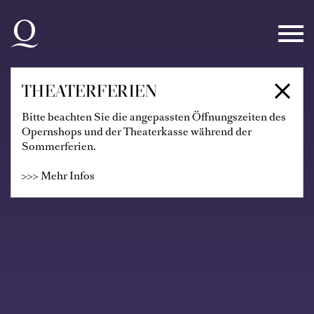
Zur Hauptnavigation springen
Zum Hauptinhalt springen
Zum Footer springen
THEATERFERIEN
Bitte beachten Sie die angepassten Öffnungszeiten des
Opernshops und der Theaterkasse während der
Sommerferien.
>>> Mehr Infos