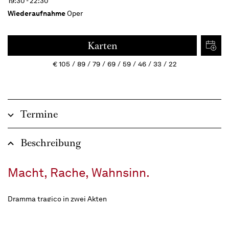
19:30 - 22:30
Wiederaufnahme
Oper
Karten
€
105
89
79
69
59
46
33
22
Termine
Beschreibung
Macht, Rache, Wahnsinn.
Dramma tragico in zwei Akten
Libretto von Salvatore Cammerano nach dem Roman „The Bride
of Lammermoor“ von Walter Scott