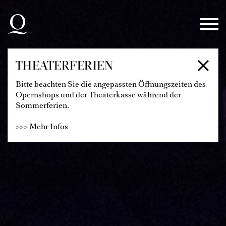
Zur Hauptnavigation springen
Zum Hauptinhalt springen
Zum Footer springen
THEATERFERIEN
Bitte beachten Sie die angepassten Öffnungszeiten des
Opernshops und der Theaterkasse während der
Sommerferien.
>>> Mehr Infos