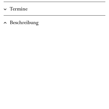
Termine
Beschreibung
Zusammen sind wir weniger allein:
Mitreißende Erzählung einer
Freundschaft, die Halt gibt, wenn die
Welt aus den Fugen gerät.
Libretto von Jan Sobrie
In deutscher Sprache
ca. 1 Stunde, keine Pause
Empfohlen ab 8 Jahren