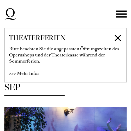
Zur Hauptnavigation springen
Zum Hauptinhalt springen
Zum Footer springen
THEATERFERIEN
SPIELPLAN
Bitte beachten Sie die angepassten Öffnungszeiten des
Opernshops und der Theaterkasse während der
Sommerferien.
Filter einblenden
>>> Mehr Infos
SEP