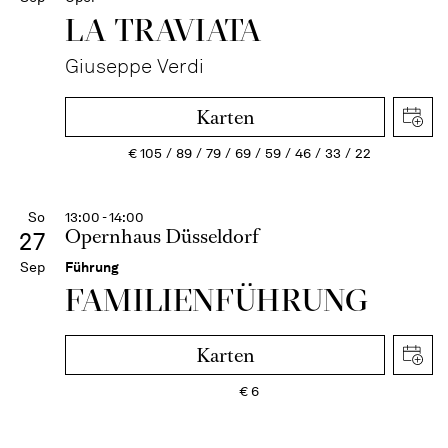
LA TRAVI­ATA
Giuseppe Verdi
Karten
€
105
89
79
69
59
46
33
22
So
13:00 - 14:00
Opernhaus Düsseldorf
27
Sep
Führung
FAMI­LIEN­FÜH­RUNG
Karten
€
6