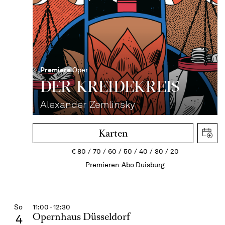
Premiere
Oper
DER KREIDE­KREIS
Alexander Zemlinsky
Karten
€
80
70
60
50
40
30
20
Premieren-Abo Duisburg
So
11:00 - 12:30
Opernhaus Düsseldorf
4