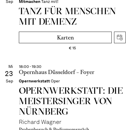
Sep
Mitmachen
Tanz mit!
TANZ FÜR MENSCHEN
MIT DEMENZ
Karten
€
15
Mi
18:00 - 19:30
Opernhaus Düsseldorf – Foyer
23
Sep
Opernwerkstatt
Oper
OPERN­WERKSTATT: DIE
MEISTER­SINGER VON
NÜRNBERG
Richard Wagner
Probenbesuch & Podiumsgespräch