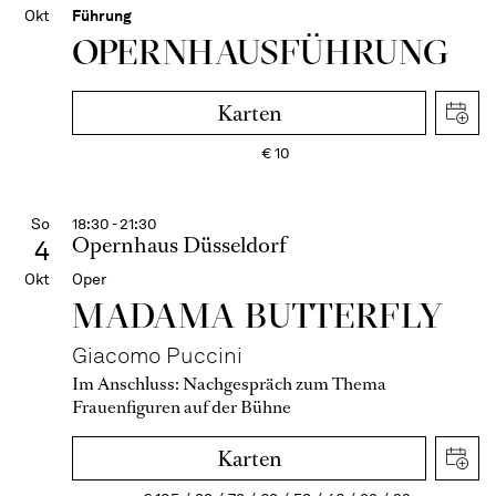
Okt
Führung
OPERN­HAUS­FÜH­RUNG
Karten
€
10
So
18:30 - 21:30
Opernhaus Düsseldorf
4
Okt
Oper
MADAMA BUTTER­FLY
Giacomo Puccini
Im Anschluss:
Nachgespräch zum Thema
Frauenfiguren auf der Bühne
Karten