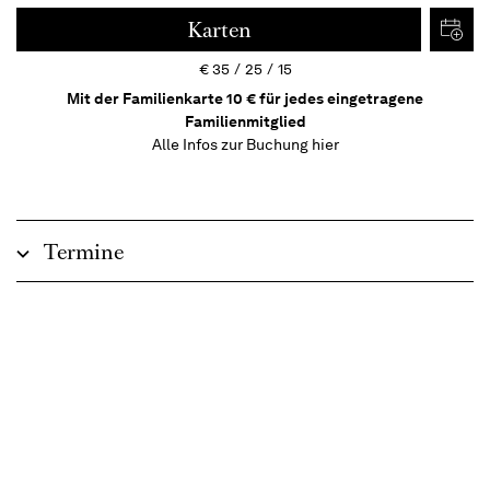
Karten
€
35
25
15
Mit der Familienkarte 10 € für jedes eingetragene
Familienmitglied
Alle Infos zur Buchung
hier
Termine
Beschreibung
Die Goldenen Zwanziger in Concert
In deutscher Sprache