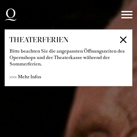
Zur Hauptnavigation springen
Zum Hauptinhalt springen
Zum Footer springen
THEATERFERIEN
Bitte beachten Sie die angepassten Öffnungszeiten des
Opernshops und der Theaterkasse während der
Sommerferien.
>>> Mehr Infos