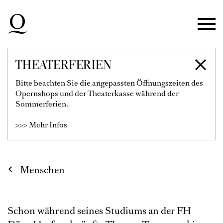
Zur Hauptnavigation springen
Zum Hauptinhalt springen
Zum Footer springen
THEATERFERIEN
THOMAS
Bitte beachten Sie die angepassten Öffnungszeiten des
Opernshops und der Theaterkasse während der
TARNOGORSKI
Sommerferien.
>>> Mehr Infos
Menschen
Schon während seines Studiums an der FH