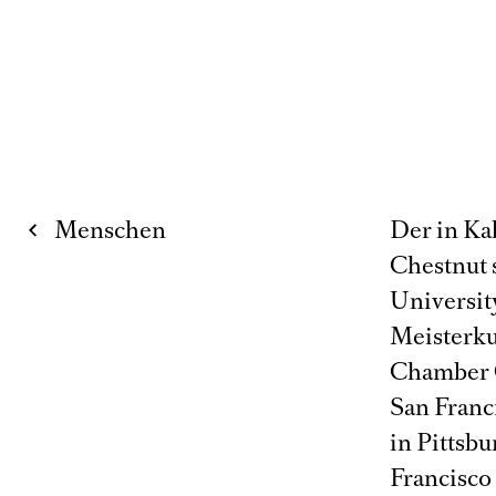
Menschen
Der in Ka
Chestnut s
Universit
Meisterkur
Chamber O
San Franc
in Pittsb
Francisco