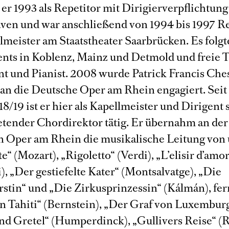
er 1993 als Repetitor mit Dirigierverpflichtun
en und war anschließend von 1994 bis 1997 Re
lmeister am Staatstheater Saarbrücken. Es folg
ts in Koblenz, Mainz und Detmold und freie T
nt und Pianist. 2008 wurde Patrick Francis Ches
 an die Deutsche Oper am Rhein engagiert. Seit
8/19 ist er hier als Kapellmeister und Dirigent
retender Chordirektor tätig. Er übernahm an der
 Oper am Rhein die musikalische Leitung von u
e“ (Mozart), „Rigoletto“ (Verdi), „L’elisir d’amo
), „Der gestiefelte Kater“ (Montsalvatge), „Die
rstin“ und „Die Zirkusprinzessin“ (Kálmán), fe
in Tahiti“ (Bernstein), „Der Graf von Luxemburg
nd Gretel“ (Humperdinck), „Gullivers Reise“ (R