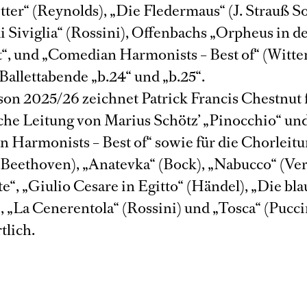
tter“ (Reynolds), „Die Fledermaus“ (J. Strauß So
i Siviglia“ (Rossini), Offenbachs „Orpheus in d
“, und „Comedian Harmonists – Best of“ (Witte
Ballettabende „b.24“ und „b.25“.
son 2025/26 zeichnet Patrick Francis Chestnut 
che Leitung von Marius Schötz’ „Pinocchio“ un
 Harmonists – Best of“ sowie für die Chorleit
 (Beethoven), „Anatevka“ (Bock), „Nabucco“ (Ver
e“, „Giulio Cesare in Egitto“ (Händel), „Die bla
, „La Cenerentola“ (Rossini) und „Tosca“ (Pucci
tlich.