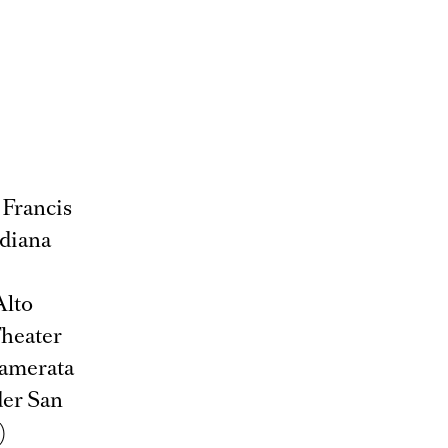
 Francis
ndiana
Alto
Theater
Camerata
der San
)