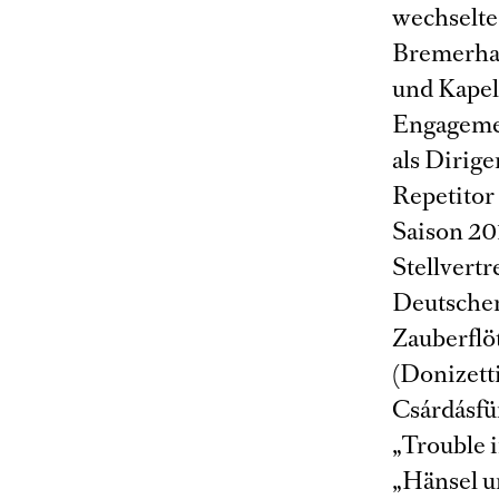
wechselte 
Bremerhav
und Kapel
Engagemen
als Dirige
Repetitor
Saison 201
Stellvert
Deutschen
Zauberflöt
(Donizetti
Csárdásfü
„Trouble 
„Hänsel u