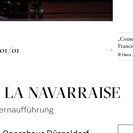
„Comed
Franci
01/01
© Hans 
 LA NAVAR­RAISE
ernaufführung