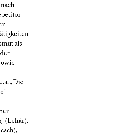
g nach
petitor
ten
ätigkeiten
tnut als
 der
 sowie
.a. „Die
re“
rner
“ (Lehár),
esch),