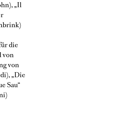
hn), „Il
er
nbrink)
für die
d von
ung von
di), „Die
ue Sau“
ni)