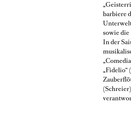
„Geisterri
barbiere d
Unterwelt
sowie die 
In der Sai
musikalis
„Comedian
„Fidelio“
Zauberflöt
(Schreier)
verantwor