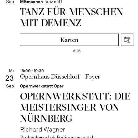
Sep
Mitmachen
Tanz mit!
TANZ FÜR MENSCHEN
MIT DEMENZ
Karten
€
15
Mi
18:00 - 19:30
Opernhaus Düsseldorf – Foyer
23
Sep
Opernwerkstatt
Oper
OPERN­WERKSTATT: DIE
MEISTER­SINGER VON
NÜRNBERG
Richard Wagner
Probenbesuch & Podiumsgespräch