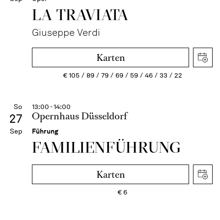
LA TRAVI­ATA
Giuseppe Verdi
Karten
€
105
89
79
69
59
46
33
22
So
13:00 - 14:00
Opernhaus Düsseldorf
27
Sep
Führung
FAMI­LIEN­FÜH­RUNG
Karten
€
6