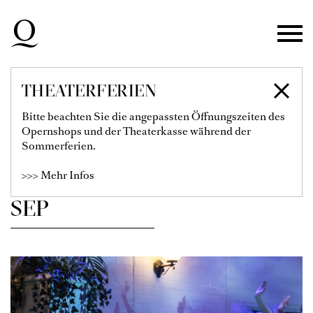
Zur Hauptnavigation springen
Zum Hauptinhalt springen
Zum Footer springen
THEATERFERIEN
SPIELPLAN
Bitte beachten Sie die angepassten Öffnungszeiten des
Opernshops und der Theaterkasse während der
Sommerferien.
Filter einblenden
>>> Mehr Infos
SEP