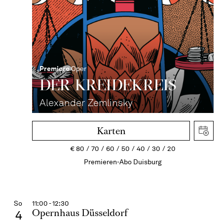
Premiere
Oper
DER KREIDE­KREIS
Alexander Zemlinsky
Karten
€
80
70
60
50
40
30
20
Premieren-Abo Duisburg
So
11:00 - 12:30
Opernhaus Düsseldorf
4