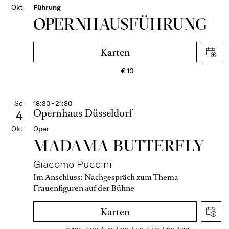
Okt
Führung
OPERN­HAUS­FÜH­RUNG
Karten
€
10
So
18:30 - 21:30
Opernhaus Düsseldorf
4
Okt
Oper
MADAMA BUTTER­FLY
Giacomo Puccini
Im Anschluss:
Nachgespräch zum Thema
Frauenfiguren auf der Bühne
Karten