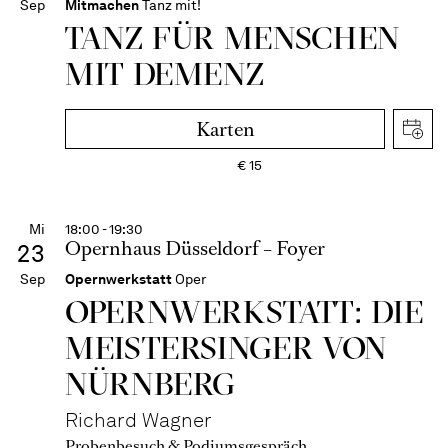
Sep
Mitmachen
Tanz mit!
TANZ FÜR MENSCHEN
MIT DEMENZ
Karten
€
15
Mi
18:00 - 19:30
Opernhaus Düsseldorf – Foyer
23
Sep
Opernwerkstatt
Oper
OPERN­WERKSTATT: DIE
MEISTER­SINGER VON
NÜRNBERG
Richard Wagner
Probenbesuch & Podiumsgespräch