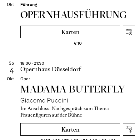
Okt
Führung
OPERN­HAUS­FÜH­RUNG
Karten
€
10
So
18:30 - 21:30
Opernhaus Düsseldorf
4
Okt
Oper
MADAMA BUTTER­FLY
Giacomo Puccini
Im Anschluss:
Nachgespräch zum Thema
Frauenfiguren auf der Bühne
Karten