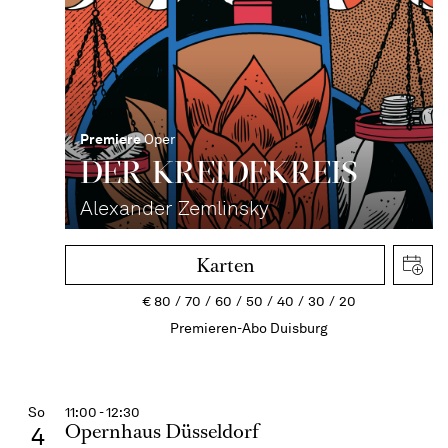
Premiere
Oper
DER KREIDE­KREIS
Alexander Zemlinsky
Karten
€
80
70
60
50
40
30
20
Premieren-Abo Duisburg
So
11:00 - 12:30
Opernhaus Düsseldorf
4