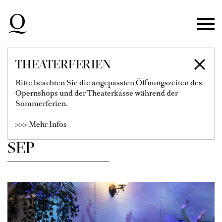
Zur Hauptnavigation springen
Zum Hauptinhalt springen
Zum Footer springen
THEATERFERIEN
SPIELPLAN
Bitte beachten Sie die angepassten Öffnungszeiten des
Opernshops und der Theaterkasse während der
Sommerferien.
Filter einblenden
>>> Mehr Infos
SEP