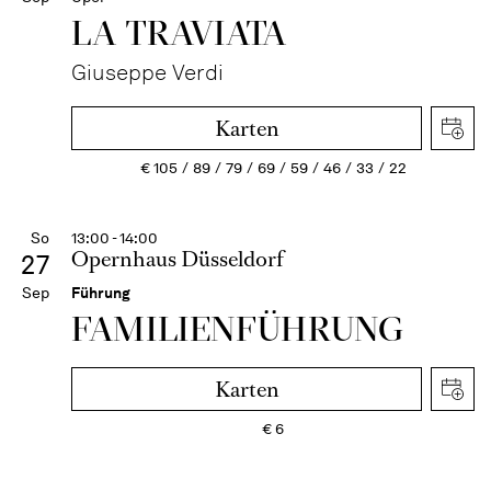
LA TRAVI­ATA
Giuseppe Verdi
Karten
€
105
89
79
69
59
46
33
22
So
13:00 - 14:00
Opernhaus Düsseldorf
27
Sep
Führung
FAMI­LIEN­FÜH­RUNG
Karten
€
6