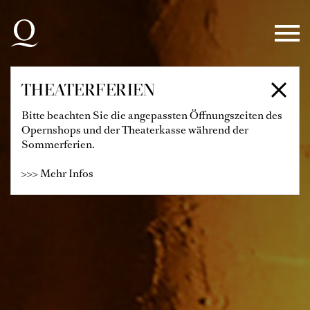
Zur Hauptnavigation springen
Zum Hauptinhalt springen
Zum Footer springen
THEATERFERIEN
Bitte beachten Sie die angepassten Öffnungszeiten des
Opernshops und der Theaterkasse während der
Sommerferien.
>>> Mehr Infos