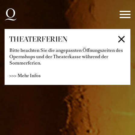
Zur Hauptnavigation springen
Zum Hauptinhalt springen
Zum Footer springen
THEATERFERIEN
Bitte beachten Sie die angepassten Öffnungszeiten des
Opernshops und der Theaterkasse während der
Sommerferien.
>>> Mehr Infos