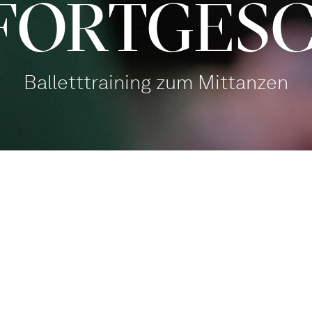
FORT­GE­
Balletttraining zum Mittanzen
Balletthaus Studio 1
Mitmachen
,
Familien
Tanz mit!