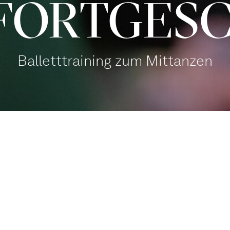
FORT­GE­
Balletttraining zum Mittanzen
Balletthaus Studio 1
Mitmachen
,
Familien
Tanz mit!