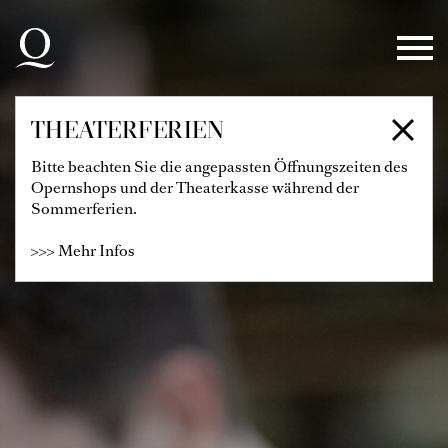
Zur Hauptnavigation springen
Zum Hauptinhalt springen
Zum Footer springen
THEATERFERIEN
Bitte beachten Sie die angepassten Öffnungszeiten des
Opernshops und der Theaterkasse während der
Sommerferien.
>>> Mehr Infos