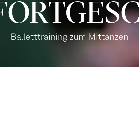
FORT­GE­
Balletttraining zum Mittanzen
Balletthaus Studio 1
Mitmachen
,
Familien
Tanz mit!