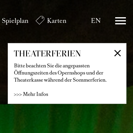
Spielplan
Karten
EN
THEATERFERIEN
Bitte beachten Sie die angepassten
Öffnungszeiten des Opernshops und der
Theaterkasse während der Sommerferien.
>>> Mehr Infos