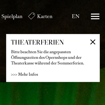
Spielplan
Karten
EN
THEATERFERIEN
Bitte beachten Sie die angepassten
Öffnungszeiten des Opernshops und der
Theaterkasse während der Sommerferien.
>>> Mehr Infos