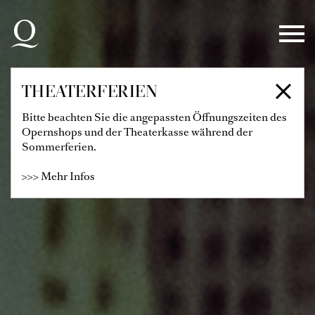
Zur Hauptnavigation springen
Zum Hauptinhalt springen
Zum Footer springen
THEATERFERIEN
Bitte beachten Sie die angepassten Öffnungszeiten des
Opernshops und der Theaterkasse während der
Sommerferien.
>>> Mehr Infos