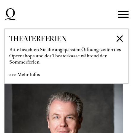
Zur Hauptnavigation springen
Zum Hauptinhalt springen
Zum Footer springen
THEATERFERIEN
MOMME HINRICHS
Bitte beachten Sie die angepassten Öffnungszeiten des
Opernshops und der Theaterkasse während der
Sommerferien.
>>> Mehr Infos