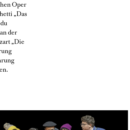
schen Oper
hetti „Das
 du
 an der
zart „Die
hrung
ührung
en.