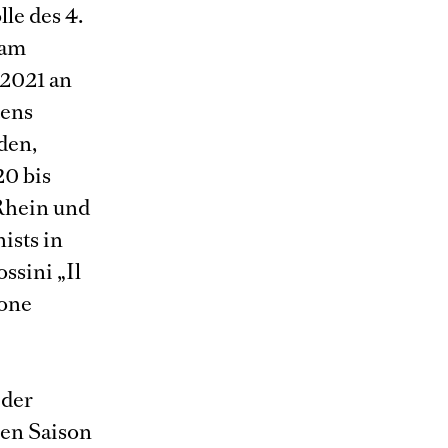
le des 4.
 am
 2021 an
tens
den,
20 bis
Rhein und
ists in
ssini „Il
tone
 der
nen Saison