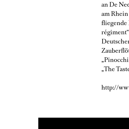
an De Ned
am Rhein 
fliegende
régiment“ 
Deutschen
Zauberflö
„Pinocchi
„The Tast
http://ww