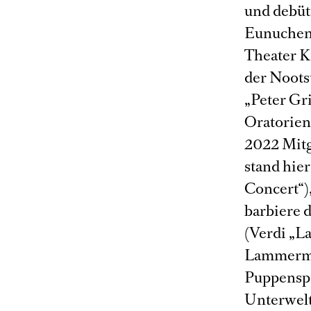
und debüt
Eunuchen 
Theater K
der Noots
„Peter Gr
Oratorien
2022 Mitg
stand hie
Concert“),
barbiere 
(Verdi „La
Lammermoo
Puppenspi
Unterwelt