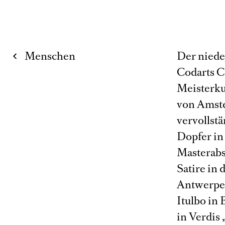
Menschen
Der niede
Codarts C
Meisterku
von Amste
vervollstä
Dopfer in
Masterabsc
Satire in
Antwerpen
Itulbo in 
in Verdis