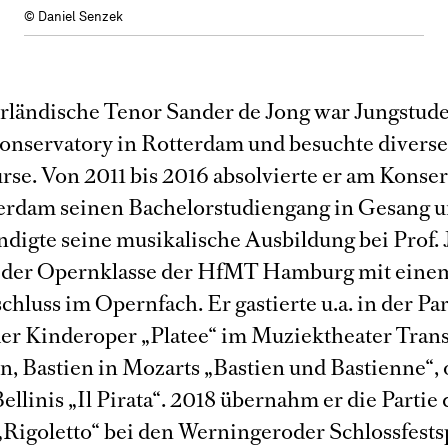
© Daniel Senzek
rländische Tenor Sander de Jong war Jungstude
onservatory in Rotterdam und besuchte divers
rse. Von 2011 bis 2016 absolvierte er am Konse
rdam seinen Bachelorstudiengang in Gesang 
ndigte seine musikalische Ausbildung bei Prof.
 der Opernklasse der HfMT Hamburg mit eine
hluss im Opernfach. Er gastierte u.a. in der Par
 der Kinderoper „Platee“ im Muziektheater Tran
, Bastien in Mozarts „Bastien und Bastienne“, 
Bellinis „Il Pirata“. 2018 übernahm er die Partie
 „Rigoletto“ bei den Werningeroder Schlossfests