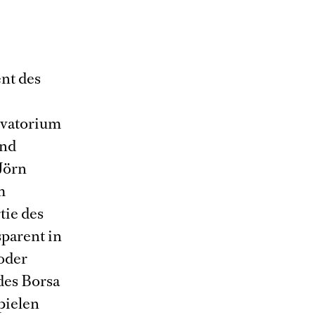
nt des
e
rvatorium
und
 Jörn
m
tie des
sparent in
oder
 des Borsa
pielen