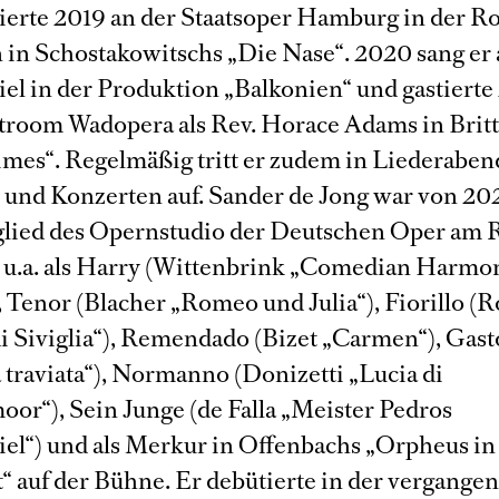
ierte 2019 an der Staatsoper Hamburg in der Rol
in Schostakowitschs „Die Nase“. 2020 sang er
iel in der Produktion „Balkonien“ und gastierte
troom Wadopera als Rev. Horace Adams in Brit
imes“. Regelmäßig tritt er zudem in Liederaben
 und Konzerten auf. Sander de Jong war von 20
lied des Opernstudio der Deutschen Oper am 
r u.a. als Harry (Wittenbrink „Comedian Harmon
 Tenor (Blacher „Romeo und Julia“), Fiorillo (Ro
di Siviglia“), Remendado (Bizet „Carmen“), Gas
 traviata“), Normanno (Donizetti „Lucia di
r“), Sein Junge (de Falla „Meister Pedros
el“) und als Merkur in Offenbachs „Orpheus in
“ auf der Bühne. Er debütierte in der vergange