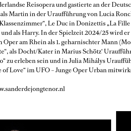
erlandse Reisopera und gastierte an der Deut
als Martin in der Uraufführung von Lucia Ronc
 Klassenzimmer“, Le Duc in Donizettis „La Fille
und als Harry. In der Spielzeit 2024/25 wird er
 Oper am Rhein als 1. geharnischter Mann (Mo
te“, als Docht/Kater in Marius Schötz‘ Urauffü
o“ zu erleben sein und in Julia Mihálys Urauff
e of Love“ im UFO – Junge Oper Urban mitwirk
w.sanderdejongtenor.nl