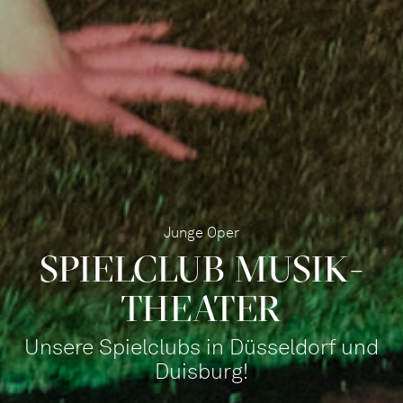
Junge Oper
SPIEL­CLUB MUSIK­
THE­ATER
Unsere Spielclubs in Düsseldorf und
Duisburg!