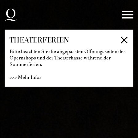
Zur Hauptnavigation springen
Zum Hauptinhalt springen
Zum Footer springen
THEATERFERIEN
Bitte beachten Sie die angepassten Öffnungszeiten des
Opernshops und der Theaterkasse während der
Sommerferien.
>>> Mehr Infos