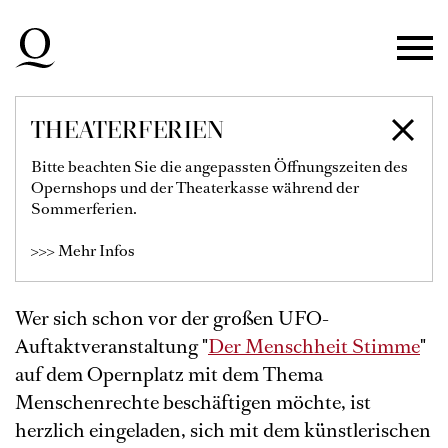
Zur Hauptnavigation springen
Zum Hauptinhalt springen
Zum Footer springen
THEATERFERIEN
AUSBUDDELN
Bitte beachten Sie die angepassten Öffnungszeiten des
Opernshops und der Theaterkasse während der
Rahmenveranstaltungen zu "Der
Sommerferien.
Menschheit Stimme"
>>> Mehr Infos
Wer sich schon vor der großen UFO-
Auftaktveranstaltung "
Der Menschheit Stimme
"
auf dem Opernplatz mit dem Thema
Menschenrechte beschäftigen möchte, ist
herzlich eingeladen, sich mit dem künstlerischen