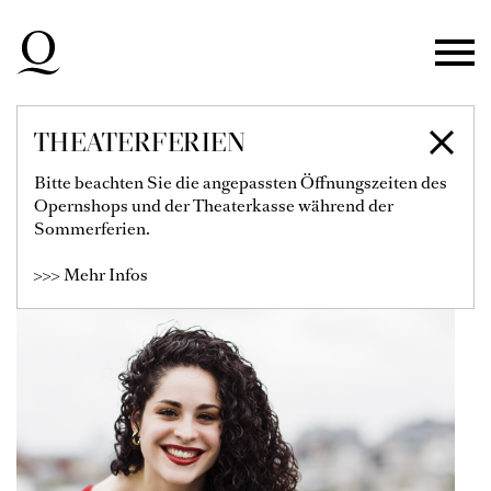
Zur Hauptnavigation springen
Zum Hauptinhalt springen
Zum Footer springen
THEATERFERIEN
ALEXANDRA
Bitte beachten Sie die angepassten Öffnungszeiten des
Opernshops und der Theaterkasse während der
URQUIOLA
Sommerferien.
>>> Mehr Infos