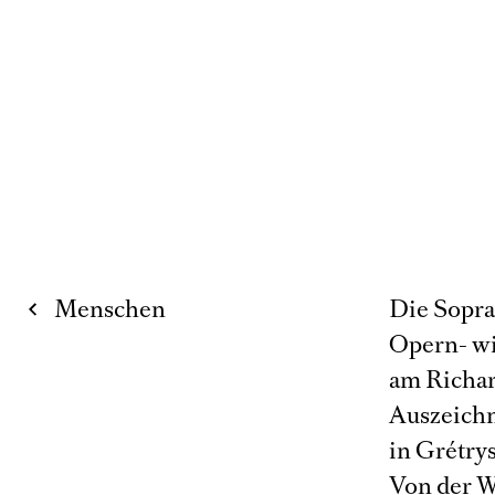
Menschen
Die Sopra
Opern- wi
am Richar
Auszeichn
in Grétry
Von der W