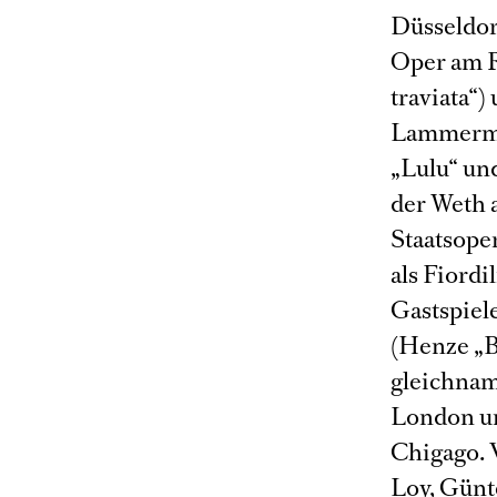
Düsseldor
Oper am Rh
traviata“)
Lammermoo
„Lulu“ un
der Weth 
Staatsope
als Fiordi
Gastspiele
(Henze „B
gleichnam
London un
Chigago. 
Loy, Günt