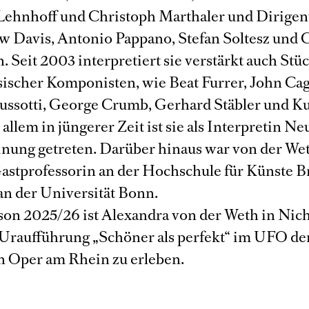
Lehnhoff und Christoph Marthaler und Dirigen
w Davis, Antonio Pappano, Stefan Soltesz und C
 Seit 2003 interpretiert sie verstärkt auch Stü
sischer Komponisten, wie Beat Furrer, John Cag
ussotti, George Crumb, Gerhard Stäbler und K
allem in jüngerer Zeit ist sie als Interpretin N
inung getreten. Darüber hinaus war von der We
astprofessorin an der Hochschule für Künste 
an der Universität Bonn.
ison 2025/26 ist Alexandra von der Weth in Nic
Uraufführung „Schöner als perfekt“ im UFO de
 Oper am Rhein zu erleben.