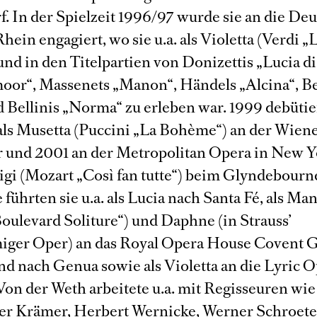
f. In der Spielzeit 1996/97 wurde sie an die De
ein engagiert, wo sie u.a. als Violetta (Verdi „
 und in den Titelpartien von Donizettis „Lucia di
r“, Massenets „Manon“, Händels „Alcina“, B
d Bellinis „Norma“ zu erleben war. 1999 debütie
als Musetta (Puccini „La Bohème“) an der Wien
r und 2001 an der Metropolitan Opera in New 
ligi (Mozart „Così fan tutte“) beim Glyndebourne
 führten sie u.a. als Lucia nach Santa Fé, als Ma
oulevard Soliture“) und Daphne (in Strauss’
iger Oper) an das Royal Opera House Covent 
d nach Genua sowie als Violetta an die Lyric O
Von der Weth arbeitete u.a. mit Regisseuren wie
er Krämer, Herbert Wernicke, Werner Schroete