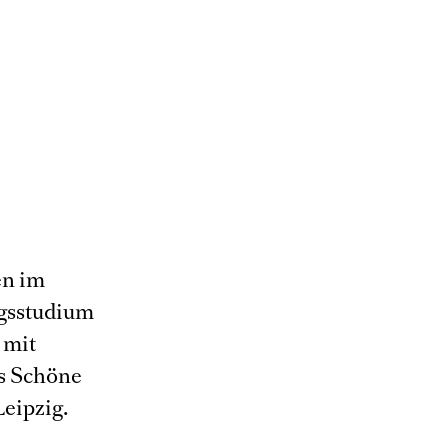
en im
ngsstudium
 mit
ls Schöne
Leipzig.