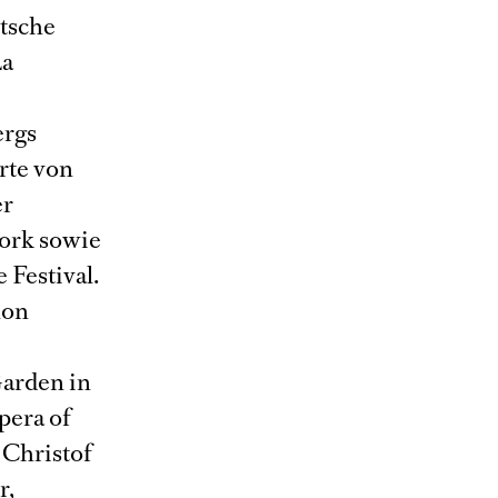
utsche
La
ergs
rte von
er
York sowie
 Festival.
non
Garden in
pera of
 Christof
r,