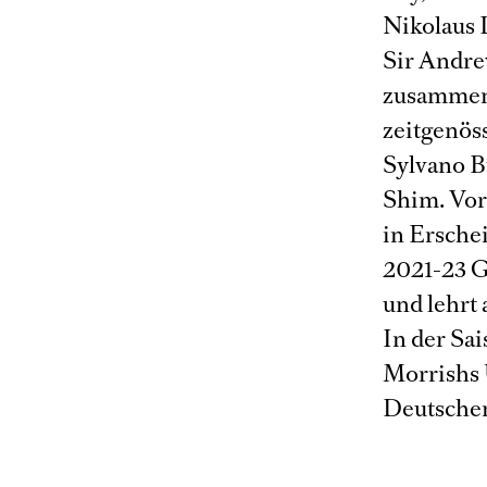
Nikolaus 
Sir Andre
zusammen.
zeitgenös
Sylvano B
Shim. Vor 
in Ersche
2021-23 G
und lehrt 
In der Sa
Morrishs 
Deutschen