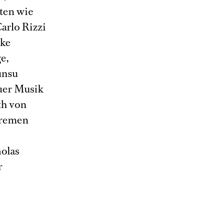
ten wie
arlo Rizzi
cke
e,
unsu
euer Musik
th von
Bremen
holas
r