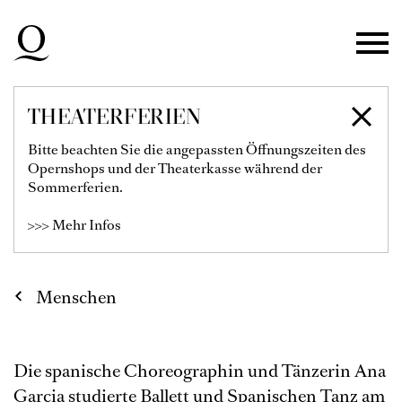
Zur Hauptnavigation springen
Zum Hauptinhalt springen
Zum Footer springen
THEATERFERIEN
ANA GARCIA
Bitte beachten Sie die angepassten Öffnungszeiten des
Opernshops und der Theaterkasse während der
Choreographin Oper
Sommerferien.
>>> Mehr Infos
Menschen
Die spanische Choreographin und Tänzerin Ana
Garcia studierte Ballett und Spanischen Tanz am