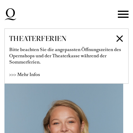
Zur Hauptnavigation springen
Zum Hauptinhalt springen
Zum Footer springen
THEATERFERIEN
ANNABEL KENNEDY
Bitte beachten Sie die angepassten Öffnungszeiten des
Opernshops und der Theaterkasse während der
Mitglied des Opernstudios
Sommerferien.
>>> Mehr Infos