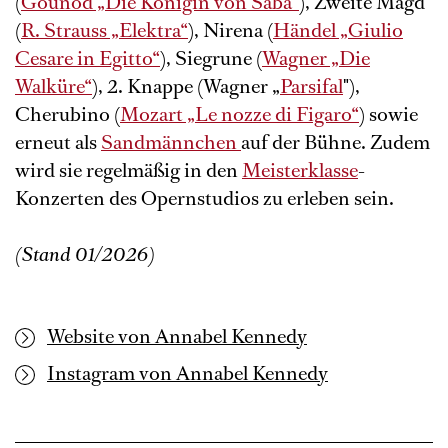
(
Gounod „Die Königin von Saba“
), Zweite Magd
(
R. Strauss „Elektra“
), Nirena (
Händel „Giulio
Cesare in Egitto“
), Siegrune (
Wagner „Die
Walküre“
), 2. Knappe (Wagner „
Parsifal
"),
Cherubino (
Mozart „Le nozze di Figaro“
) sowie
erneut als
Sandmännchen
auf der Bühne. Zudem
wird sie regelmäßig in den
Meisterklasse
-
Konzerten des Opernstudios zu erleben sein.
(Stand 01/2026)
Website von Annabel Kennedy
Instagram von Annabel Kennedy