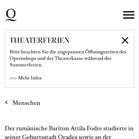
Zur Hauptnavigation springen
Zum Hauptinhalt springen
Zum Footer springen
THEATERFERIEN
ATTILA FODRE
Bitte beachten Sie die angepassten Öffnungszeiten des
Opernshops und der Theaterkasse während der
1. Bass
Sommerferien.
>>> Mehr Infos
Menschen
Der rumänische Bariton Attila Fodre studierte in
seiner Geburtsstadt Oradea sowie an der