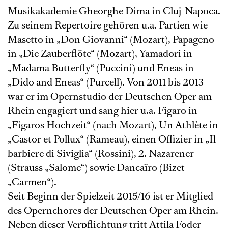
Musikakademie Gheorghe Dima in Cluj-Napoca.
Zu seinem Repertoire gehören u.a. Partien wie
Masetto in „Don Giovanni“ (Mozart), Papageno
in „Die Zauberflöte“ (Mozart), Yamadori in
„Madama Butterfly“ (Puccini) und Eneas in
„Dido and Eneas“ (Purcell). Von 2011 bis 2013
war er im Opernstudio der Deutschen Oper am
Rhein engagiert und sang hier u.a. Figaro in
„Figaros Hochzeit“ (nach Mozart), Un Athlète in
„Castor et Pollux“ (Rameau), einen Offizier in „Il
barbiere di Siviglia“ (Rossini), 2. Nazarener
(Strauss „Salome“) sowie Dancaïro (Bizet
„Carmen“).
Seit Beginn der Spielzeit 2015/16 ist er Mitglied
des Opernchores der Deutschen Oper am Rhein.
Neben dieser Verpflichtung tritt Attila Foder