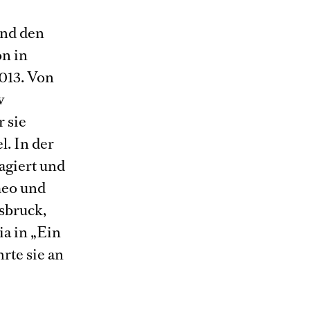
und den
on in
013. Von
v
r sie
l. In der
gagiert und
meo und
nsbruck,
ia in „Ein
rte sie an