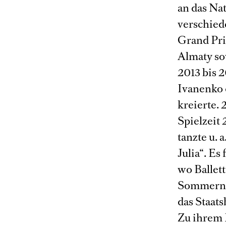
an das Na
verschied
Grand Pri
Almaty so
2013 bis 2
Ivanenko d
kreierte. 
Spielzeit 
tanzte u. 
Julia“. Es
wo Ballett
Sommernac
das Staats
Zu ihrem 