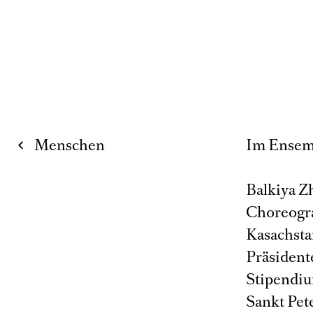
Menschen
Im Ensemb
Balkiya Z
Choreogra
Kasachstan
Präsident
Stipendiu
Sankt Pet