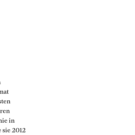
n
mat
sten
eren
ie in
 sie 2012