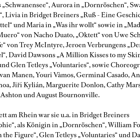
 „Schwanensee“, Aurora in „Dornröschen“, Swa
“, Livia in Bridget Breiners „Ruß - Eine Geschi
tel“ und Maria in „Was ihr wollt“ sowie in „Mad
Muero“ von Nacho Duato, „Oktett“ von Uwe Sch
life“ von Trey McIntyre, Jeroen Verbrungens „De
l“, David Dawsons „A Million Kisses to my Ski
 und Glen Tetleys „Voluntaries“, sowie Choreog
van Manen, Youri Vàmos, Germinal Casado, A
oa, Jiří Kylián, Marguerite Donlon, Cathy Mars
 Ashton und August Bournonville.
tt am Rhein war sie u.a. in Bridget Breiners
phie“, als Königin in „Dornröschen“, William F
 the Figure“, Glen Tetleys „Voluntaries“ und D