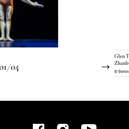
Glen T
Zhanbu
01/04
© Bettin