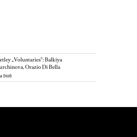
etley „Voluntaries”: Balkiya
rchinova, Orazio Di Bella
a Stöß