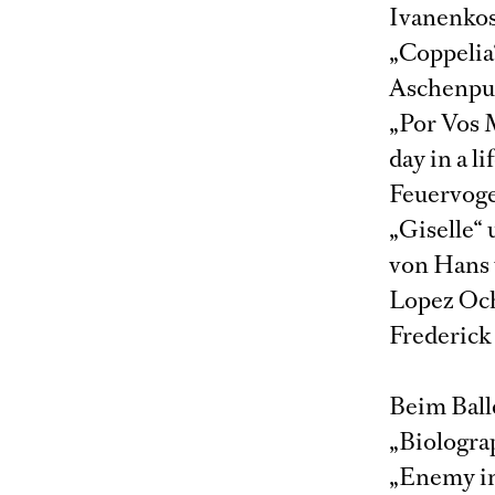
Ivanenkos
„Coppelia
Aschenput
„Por Vos 
day in a 
Feuervoge
„Giselle“
von Hans 
Lopez Och
Frederick
Beim Balle
„Biologra
„Enemy in