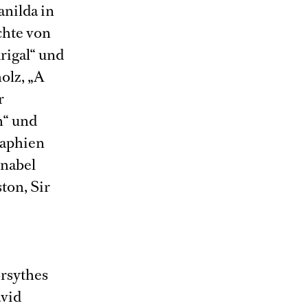
nilda in
chte von
rigal“ und
olz, „A
r
n“ und
raphien
nnabel
ton, Sir
orsythes
avid