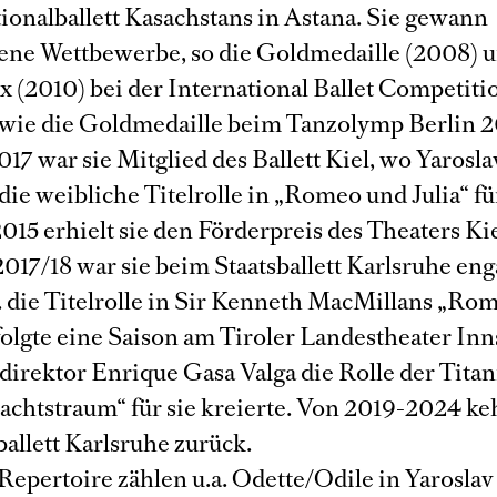
tionalballett Kasachstans in Astana. Sie gewann
ene Wettbewerbe, so die Goldmedaille (2008) 
x (2010) bei der International Ballet Competiti
wie die Goldmedaille beim Tanzolymp Berlin 2
017 war sie Mitglied des Ballett Kiel, wo Yarosla
ie weibliche Titelrolle in „Romeo und Julia“ fü
2015 erhielt sie den Förderpreis des Theaters Kie
2017/18 war sie beim Staatsballett Karlsruhe en
a. die Titelrolle in Sir Kenneth MacMillans „Ro
 folgte eine Saison am Tiroler Landestheater In
direktor Enrique Gasa Valga die Rolle der Titan
htstraum“ für sie kreierte. Von 2019-2024 keh
ballett Karlsruhe zurück.
Repertoire zählen u.a. Odette/Odile in Yaroslav