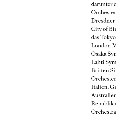
darunter 
Orchester
Dresdner 
City of B
das Tokyo
London Mo
Osaka Sym
Lahti Sym
Britten S
Orchester
Italien, G
Australie
Republik 
Orchestra