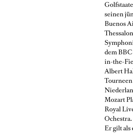
Golfstaate
seinen jü
Buenos Ai
Thessalon
Symphonie
dem BBC N
in-the-Fi
Albert H
Tourneen 
Niederlan
Mozart Pl
Royal Li
Ochestra.
Er gilt a