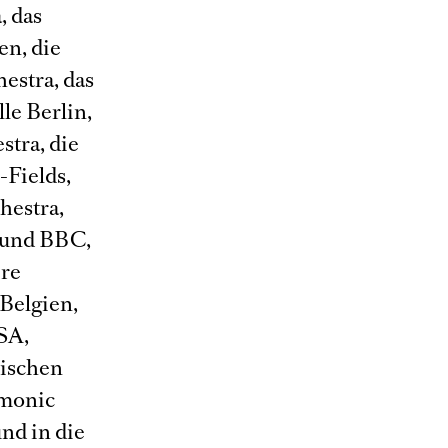
, das
en, die
estra, das
le Berlin,
tra, die
-Fields,
hestra,
 und BBC,
ere
Belgien,
USA,
hischen
rmonic
nd in die