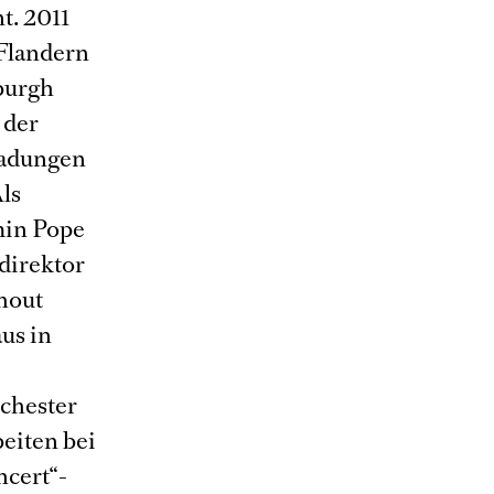
t. 2011
 Flandern
burgh
 der
nladungen
ls
min Pope
direktor
hout
aus in
rchester
eiten bei
ncert“-