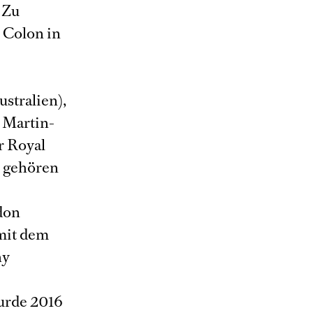
. Zu
 Colon in
stralien),
 Martin-
r Royal
 gehören
don
mit dem
ny
wurde 2016