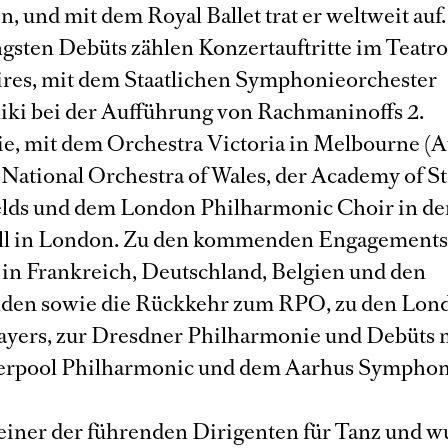
n, und mit dem Royal Ballet trat er weltweit auf
ngsten Debüts zählen Konzertauftritte im Teatro
res, mit dem Staatlichen Symphonieorchester
iki bei der Aufführung von Rachmaninoffs 2.
, mit dem Orchestra Victoria in Melbourne (Au
ational Orchestra of Wales, der Academy of St
elds und dem London Philharmonic Choir in de
all in London. Zu den kommenden Engagements
in Frankreich, Deutschland, Belgien und den
den sowie die Rückkehr zum RPO, zu den Lon
ayers, zur Dresdner Philharmonie und Debüts 
verpool Philharmonic und dem Aarhus Sympho
ls einer der führenden Dirigenten für Tanz und 