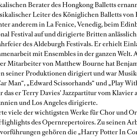
alischen Berater des Hongkong Balletts ernann
sikalischer Leiter des Königlichen Balletts von
unter anderem in La Fenice, Venedig, beim Edin
nal Festival auf und dirigierte Britten anlässlich
hrfeier des Aldeburgh Festivals. Er erhielt Ei
menarbeit mit Ensembles in der ganzen Welt. A
ger Mitarbeiter von Matthew Bourne hat Benja
en seiner Produktionen dirigiert und war Musik
Car Man“, „Edward Scissorhands“ und „Play Wit
r das er Terry Davies' Jazzpartitur vom Klavier 
nnien und Los Angeles dirigierte.
erte viele der wichtigsten Werke für Chor und O
 Highlights des Opernrepertoires. Zu seinen Arb
vorführungen gehören die „Harry Potter In Co