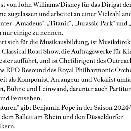
ist von John Williams/Disney für das Dirigat der
me zugelassen und arbeitet an einer Vielzahl an
unter „Amadeus“, „Titanic“, „Jurassic Park“ und 
 nur einige zu nennen.
rt sich für die Musikausbildung, ist Musikdirek
n Classical Road Show, die Auftragswerke für K
ster aufführt, und ist Chefdirigent des Outreac
s RPO Resound des Royal Philharmonic Orche
eit als Komponist, Arrangeur und Vokalist umf
rt, Bühne und Leinwand, darunter auch Partitur
 und Fernsehen.
aturen“ gibt Benjamin Pope in der Saison 2024/
 dem Ballett am Rhein und den Düsseldorfer
kern.