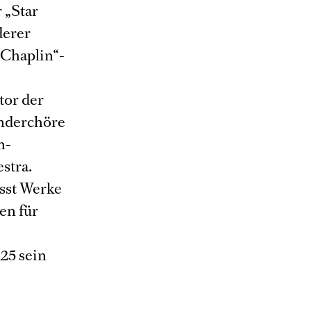
 „Star
derer
„Chaplin“-
tor der
inderchöre
h-
stra.
asst Werke
en für
25 sein