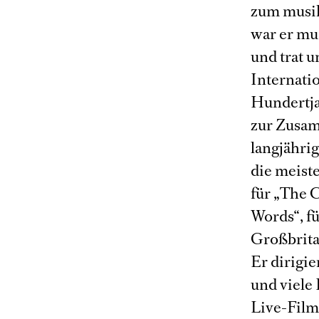
zum musik
war er mu
und trat 
Internatio
Hundertja
zur Zusam
langjähri
die meist
für „The 
Words“, fü
Großbrita
Er dirigi
und viele
Live-Film