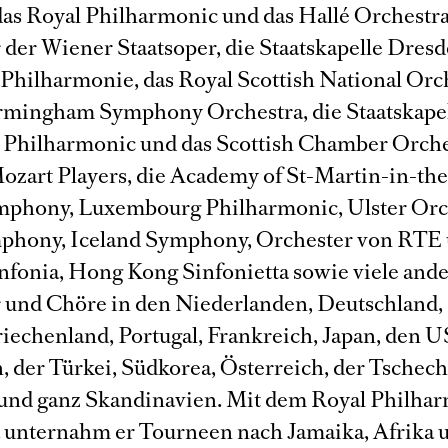
das Royal Philharmonic und das Hallé Orchestra
 der Wiener Staatsoper, die Staatskapelle Dresd
Philharmonie, das Royal Scottish National Orch
irmingham Symphony Orchestra, die Staatskapel
 Philharmonic und das Scottish Chamber Orches
zart Players, die Academy of St-Martin-in-the
phony, Luxembourg Philharmonic, Ulster Orc
phony, Iceland Symphony, Orchester von RTE
infonia, Hong Kong Sinfonietta sowie viele and
 und Chöre in den Niederlanden, Deutschland, 
riechenland, Portugal, Frankreich, Japan, den 
n, der Türkei, Südkorea, Österreich, der Tschec
und ganz Skandinavien. Mit dem Royal Philha
 unternahm er Tourneen nach Jamaika, Afrika u