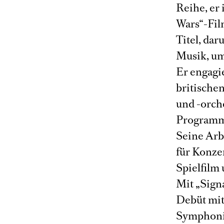
Reihe, er 
Wars“-Fil
Titel, dar
Musik, um
Er engagie
britische
und -orche
Programm
Seine Arb
für Konze
Spielfilm
Mit „Sign
Debüt mit
Symphoni