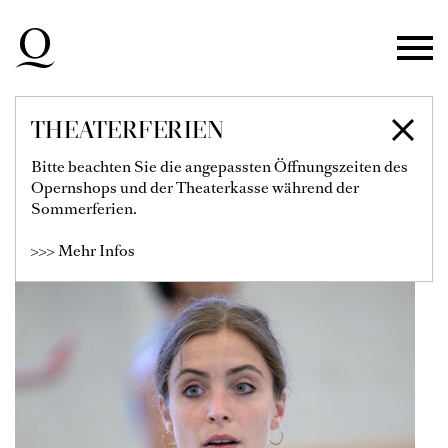
Zur Hauptnavigation springen
Zum Hauptinhalt springen
Zum Footer springen
THEATERFERIEN
CHIARA SCARRONE
Bitte beachten Sie die angepassten Öffnungszeiten des
Opernshops und der Theaterkasse während der
Tänzerin
Sommerferien.
>>> Mehr Infos