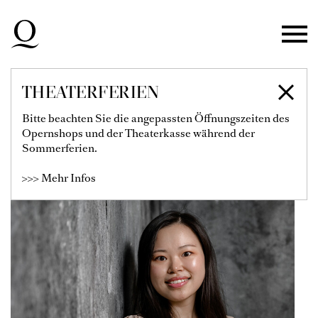
Zur Hauptnavigation springen
Zum Hauptinhalt springen
Zum Footer springen
THEATERFERIEN
CHORONG KIM
Bitte beachten Sie die angepassten Öffnungszeiten des
Opernshops und der Theaterkasse während der
Sommerferien.
>>> Mehr Infos