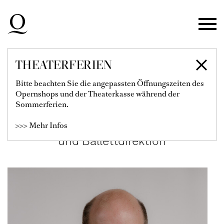
Zur Hauptnavigation springen
Zum Hauptinhalt springen
Zum Footer springen
THEATERFERIEN
CHRISTIAN
Bitte beachten Sie die angepassten Öffnungszeiten des
Opernshops und der Theaterkasse während der
DAMMANN
Sommerferien.
>>> Mehr Infos
Musikalischer Referent der Opern-
und Ballettdirektion