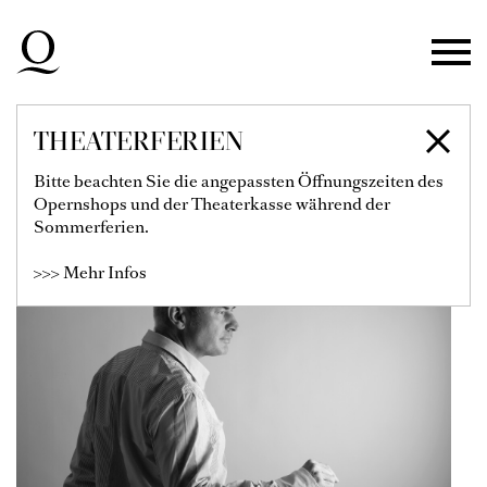
Zur Hauptnavigation springen
Zum Hauptinhalt springen
Zum Footer springen
THEATERFERIEN
DOMINIQUE DRILLOT
Bitte beachten Sie die angepassten Öffnungszeiten des
Opernshops und der Theaterkasse während der
Sommerferien.
>>> Mehr Infos