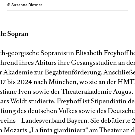
© Susanne Diesner
h: Sopran
ch-georgische Sopranistin Elisabeth Freyhoff 
ährend ihres Abiturs ihre Gesangsstudien an de
r Akademie zur Begabtenförderung. Anschließ
017 bis 2024 nach München, wo sie an der HM
istiane Iven sowie der Theaterakademie August
Lars Woldt studierte. Freyhoff ist Stipendiatin de
iftung des deutschen Volkes sowie des Deutsch
eins – Landesverband Bayern. Sie debütierte 2
n Mozarts „La finta giardiniera“ am Theater an 