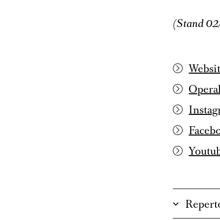
(Stand 02
Websit
Operab
Instag
Facebo
Youtub
Repert