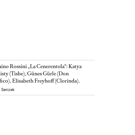
ino Rossini „La Cenerentola“: Katya
sty (Tisbe), Günes Gürle (Don
ico), Elisabeth Freyhoff (Clorinda).
l Senzek