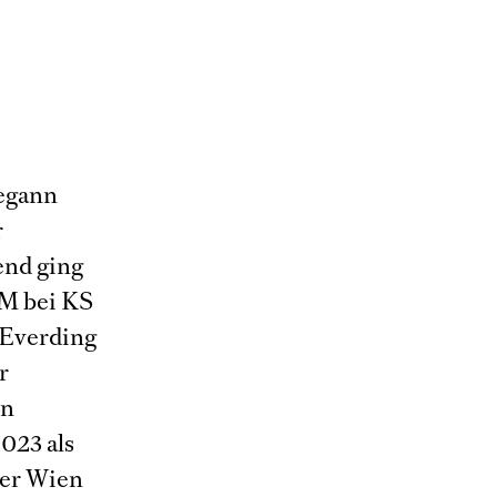
begann
r
end ging
TM bei KS
 Everding
r
en
023 als
der Wien