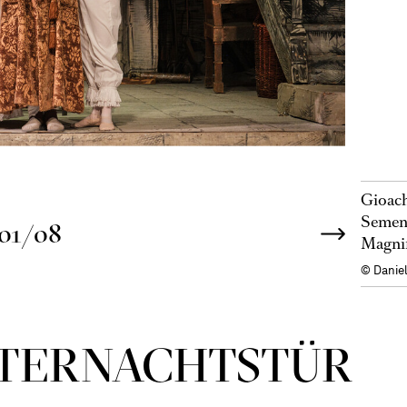
Gioach
Semeni
01/08
Magnif
© Danie
TER­NACHTS­TÜR