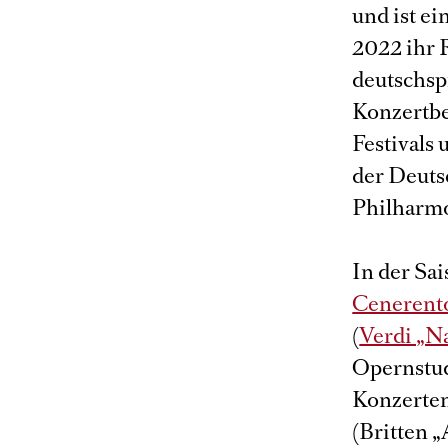
und ist e
2022 ihr 
deutschsp
Konzertbe
Festivals
der Deut
Philharm
In der Sai
Cenerento
(
Verdi „N
Opernstud
Konzerten
(Britten 