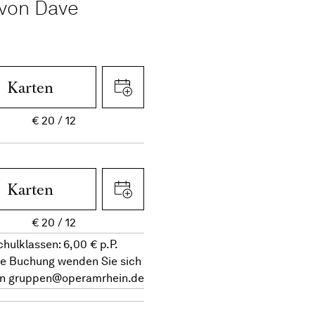
von Dave
Karten
€
20
12
Karten
€
20
12
chulklassen: 6,00 € p.P.
re Buchung wenden Sie sich
an
gruppen@operamrhein.de