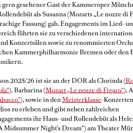
in gern gesehener Gast der Kammeroper Münche
Rollendebüt als Susanna (Mozarts „Le nozze di F
rachige Fassung) gab. Engagements im Lied- u
reich führten sie zu verschiedenen internation
 und Konzertsälen sowie zu renommierten Orch
schen Kammerphilharmonie Bremen oder den 
onikern.
son 2025/26 ist sie an der DOR als Clorinda (
Ro
la“
), Barbarina (
Mozart „Le nozze di Figaro“
), 
abucco“
), sowie in den
Meisterklasse
-Konzerten
ios zu erleben und gibt neben zahlreichen
gagements ihr Haus- und Rollendebüt als Hele
„A Midsummer Night’s Dream“) am Theater Mün