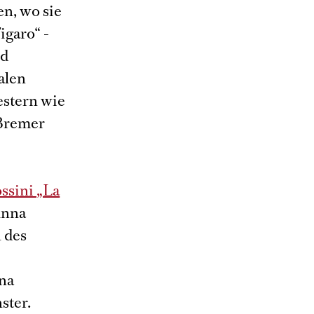
n, wo sie
igaro“ -
nd
alen
estern wie
Bremer
ssini „La
Anna
 des
na
ster.