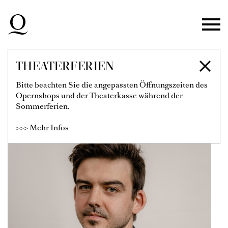
Zur Hauptnavigation springen
Zum Hauptinhalt springen
Zum Footer springen
THEATERFERIEN
HARRY OGG
Bitte beachten Sie die angepassten Öffnungszeiten des
Opernshops und der Theaterkasse während der
Sommerferien.
>>> Mehr Infos