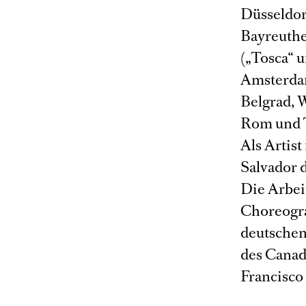
Düsseldor
Bayreuthe
(„Tosca“ 
Amsterdam
Belgrad, W
Rom und T
Als Artist
Salvador d
Die Arbei
Choreogra
deutschen
des Canad
Francisco 