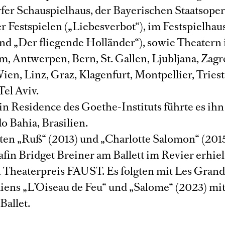
fer Schauspielhaus, der Bayerischen Staatsope
r Festspielen („Liebesverbot“), im Festspielhau
und „Der fliegende Holländer“), sowie Theatern 
, Antwerpen, Bern, St. Gallen, Ljubljana, Zagr
ien, Linz, Graz, Klagenfurt, Montpellier, Triest
el Aviv.
 in Residence des Goethe-Instituts führte es ih
o Bahia, Brasilien.
ten „Ruß“ (2013) und „Charlotte Salomon“ (2015
fin Bridget Breiner am Ballett im Revier erhie
 Theaterpreis FAUST. Es folgten mit Les Grands
iens „L’Oiseau de Feu“ und „Salome“ (2023) mi
Ballet.