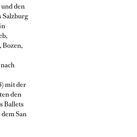
r und den
s Salzburg
in
eb,
, Bozen,
n nach
) mit der
lten den
 Ballets
t dem San