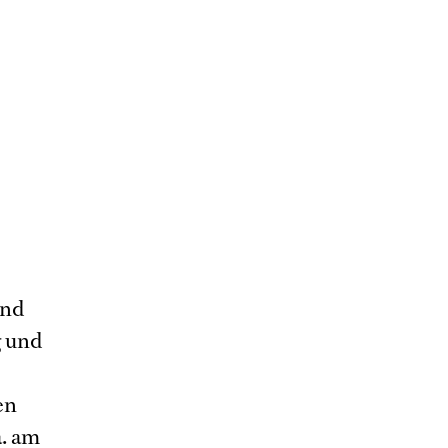
und
g und
en
a. am