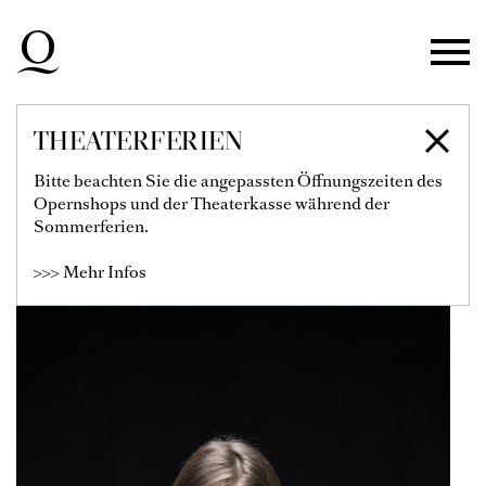
Zur Hauptnavigation springen
Zum Hauptinhalt springen
Zum Footer springen
THEATERFERIEN
KATHARINA
Bitte beachten Sie die angepassten Öffnungszeiten des
Opernshops und der Theaterkasse während der
MÜLLNER
Sommerferien.
>>> Mehr Infos