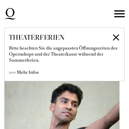
Zur Hauptnavigation springen
Zum Hauptinhalt springen
Zum Footer springen
THEATERFERIEN
KAUAN SOARES
Bitte beachten Sie die angepassten Öffnungszeiten des
Opernshops und der Theaterkasse während der
Tänzer
Sommerferien.
>>> Mehr Infos