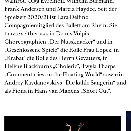
Wainrot, Olga Evreinoff, Wilhelm Burmann,
Frank Andersen und Marcia Haydée. Seit der
Spielzeit 2020/21 ist Lara Delfino
Compagniemitglied des Ballett am Rhein. Sie
tanzte seither u.a. in Demis Volpis
Choreographien „Der Nussknacker“ und in
„Geschlossene Spiele“ die Rolle Frau Lopez, in
„Krabat" die Rolle des Herrn Gevatters, in
Hélène Blackburns „Choleric", Twyla Tharps
„Commentaries on the Floating World“ sowie in
Andrey Kaydanovskiys „Die kahle Sängerin“ und
als Fiona in Hans van Manens „Short Cut".