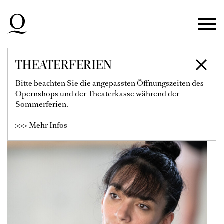
Zur Hauptnavigation springen
Zum Hauptinhalt springen
Zum Footer springen
THEATERFERIEN
LARA DELFINO
Bitte beachten Sie die angepassten Öffnungszeiten des
Opernshops und der Theaterkasse während der
Tänzerin
Sommerferien.
>>> Mehr Infos