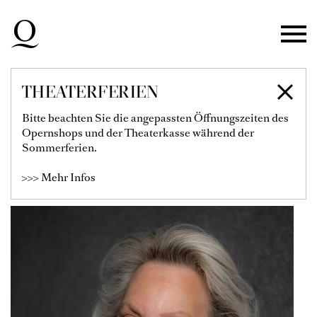
Zur Hauptnavigation springen
Zum Hauptinhalt springen
Zum Footer springen
THEATERFERIEN
LINDA WATSON
Bitte beachten Sie die angepassten Öffnungszeiten des
Opernshops und der Theaterkasse während der
Solistin
Sommerferien.
Meisterkurs Leitung
>>> Mehr Infos