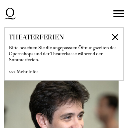
Zur Hauptnavigation springen
Zum Hauptinhalt springen
Zum Footer springen
THEATERFERIEN
LUCAS ERNI
Bitte beachten Sie die angepassten Öffnungszeiten des
Opernshops und der Theaterkasse während der
Tänzer
Sommerferien.
>>> Mehr Infos