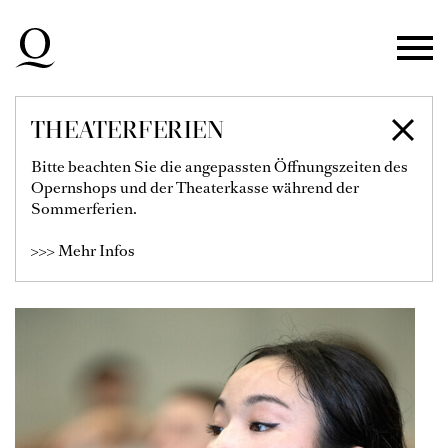
Zur Hauptnavigation springen
Zum Hauptinhalt springen
Zum Footer springen
THEATERFERIEN
MARIA LUISA
Bitte beachten Sie die angepassten Öffnungszeiten des
Opernshops und der Theaterkasse während der
CASTILLO YOSHIDA
Sommerferien.
>>> Mehr Infos
Tänzerin