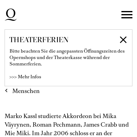
Zur Hauptnavigation springen
Zum Hauptinhalt springen
Zum Footer springen
THEATERFERIEN
MARKO KASSL
Bitte beachten Sie die angepassten Öffnungszeiten des
Opernshops und der Theaterkasse während der
Sommerferien.
>>> Mehr Infos
Menschen
Marko Kassl studierte Akkordeon bei Mika
Väyrynen, Roman Pechmann, James Crabb und
Mie Miki. Im Jahr 2006 schloss er an der