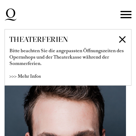
Zur Hauptnavigation springen
Zum Hauptinhalt springen
Zum Footer springen
THEATERFERIEN
MAX DOLLINGER
Bitte beachten Sie die angepassten Öffnungszeiten des
Opernshops und der Theaterkasse während der
Sommerferien.
>>> Mehr Infos