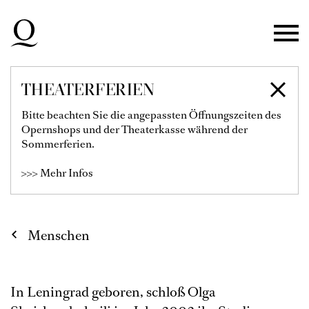
Zur Hauptnavigation springen
Zum Hauptinhalt springen
Zum Footer springen
THEATERFERIEN
OLGA
Bitte beachten Sie die angepassten Öffnungszeiten des
Opernshops und der Theaterkasse während der
SHAISHMELASHVILI
Sommerferien.
>>> Mehr Infos
Menschen
In Leningrad geboren, schloß Olga