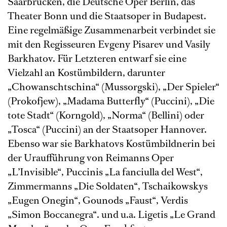
Saarbrücken, die Deutsche Oper Berlin, das
Theater Bonn und die Staatsoper in Budapest.
Eine regelmäßige Zusammenarbeit verbindet sie
mit den Regisseuren Evgeny Pisarev und Vasily
Barkhatov. Für Letzteren entwarf sie eine
Vielzahl an Kostümbildern, darunter
„Chowanschtschina“ (Mussorgski), „Der Spieler“
(Prokofjew), „Madama Butterfly“ (Puccini), „Die
tote Stadt“ (Korngold), „Norma“ (Bellini) oder
„Tosca“ (Puccini) an der Staatsoper Hannover.
Ebenso war sie Barkhatovs Kostümbildnerin bei
der Uraufführung von Reimanns Oper
„L’Invisible“, Puccinis „La fanciulla del West“,
Zimmermanns „Die Soldaten“, Tschaikowskys
„Eugen Onegin“, Gounods „Faust“, Verdis
„Simon Boccanegra“. und u.a. Ligetis „Le Grand