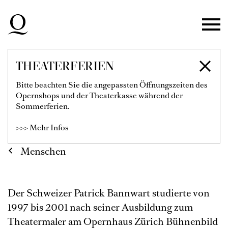
Zur Hauptnavigation springen
Zum Hauptinhalt springen
Zum Footer springen
THEATERFERIEN
PATRICK BANNWART
Bitte beachten Sie die angepassten Öffnungszeiten des
Opernshops und der Theaterkasse während der
Sommerferien.
>>> Mehr Infos
Menschen
Der Schweizer Patrick Bannwart studierte von
1997 bis 2001 nach seiner Ausbildung zum
Theatermaler am Opernhaus Zürich Bühnenbild