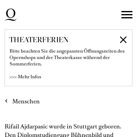
Zur Hauptnavigation springen
Zum Hauptinhalt springen
Zum Footer springen
THEATERFERIEN
RIFAIL AJDARPASIC
Bitte beachten Sie die angepassten Öffnungszeiten des
Opernshops und der Theaterkasse während der
Bühnen- & Kostümbildner
Sommerferien.
>>> Mehr Infos
Menschen
Rifail Ajdarpasic wurde in Stuttgart geboren.
Den Diplomstudiengang Bühnenbild und