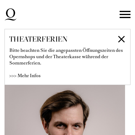
Zur Hauptnavigation springen
Zum Hauptinhalt springen
Zum Footer springen
THEATERFERIEN
ROMAN HOZA
Bitte beachten Sie die angepassten Öffnungszeiten des
Opernshops und der Theaterkasse während der
Solist
Sommerferien.
>>> Mehr Infos