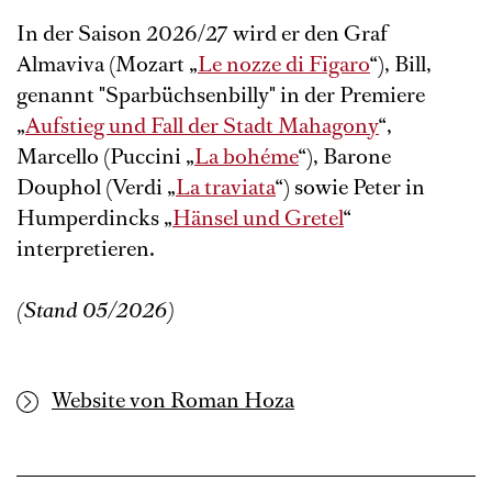
In der Saison 2026/27 wird er den Graf
Almaviva (Mozart „
Le nozze di Figaro
“), Bill,
genannt "Sparbüchsenbilly" in der Premiere
„
Aufstieg und Fall der Stadt Mahagony
“,
Marcello (Puccini „
La bohéme
“), Barone
Douphol (Verdi „
La traviata
“) sowie Peter in
Humperdincks „
Hänsel und Gretel
“
interpretieren.
(Stand 05/2026)
Website von Roman Hoza