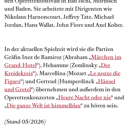
den Operettenfestivals in Bad Ischl, Mörbisch
und Baden. Sie arbeitete mit Dirigenten wie
Nikolaus Harnoncourt, Jeffrey Tate, Michael
Jordan, Hans Wallat, John Fiore und Axel Kober.
In der aktuellen Spielzeit wird sie die Partien
Gräfin Inez de Ramirez (Abraham „
Märchen im
Grand-Hotel
“), Hebamme (Zemlinsky „
Der
Kreidekreis
“), Marcellina (Mozart „
Le nozze die
Figaro
“) und Gertrud (Humperdinck „
Hänsel
und Gretel
“) übernehmen und außerdem in den
Operettenkonzerten „
Heute Nacht oder nie
“ und
„
Die ganze Welt ist himmelblau
“ zu hören sein.
(Stand 05/2026)