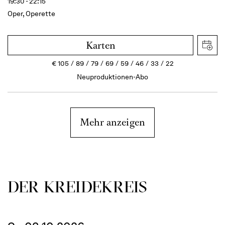
19:30 - 22:15
Oper, Operette
Karten
€
105
89
79
69
59
46
33
22
Neuproduktionen-Abo
Mehr anzeigen
DER KREIDE­KREIS