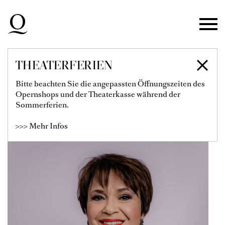
Zur Hauptnavigation springen
Zum Hauptinhalt springen
Zum Footer springen
THEATERFERIEN
ROMANA NOACK
Bitte beachten Sie die angepassten Öffnungszeiten des
Opernshops und der Theaterkasse während der
Solistin
Sommerferien.
>>> Mehr Infos